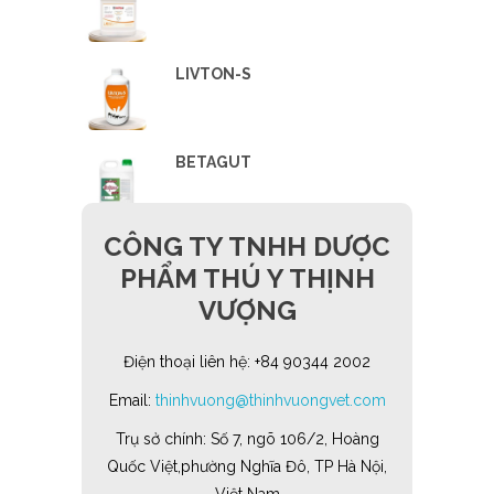
LIVTON-S
BETAGUT
CÔNG TY TNHH DƯỢC
PHẨM THÚ Y THỊNH
VƯỢNG
Điện thoại liên hệ: +84 90344 2002
Email:
thinhvuong@thinhvuongvet.com
Trụ sở chính: Số 7, ngõ 106/2, Hoàng
Quốc Việt,phường Nghĩa Đô, TP Hà Nội,
Việt Nam