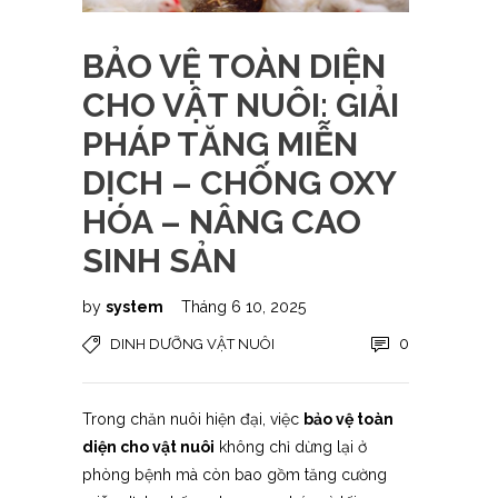
BẢO VỆ TOÀN DIỆN
CHO VẬT NUÔI: GIẢI
PHÁP TĂNG MIỄN
DỊCH – CHỐNG OXY
HÓA – NÂNG CAO
SINH SẢN
by
system
Tháng 6 10, 2025
0
DINH DƯỠNG VẬT NUÔI
Trong chăn nuôi hiện đại, việc
bảo vệ toàn
diện cho vật nuôi
không chỉ dừng lại ở
phòng bệnh mà còn bao gồm tăng cường