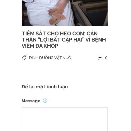
TIÊM SẮT CHO HEO CON: CẨN
THẬN “LỢI BẤT CẬP HẠI” VÌ BỆNH
VIÊM ĐA KHỚP
0
DINH DƯỠNG VẬT NUÔI
Để lại một bình luận
Message