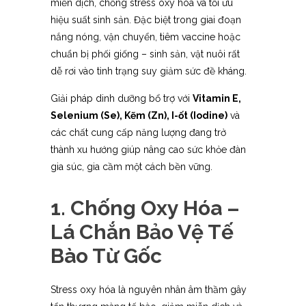
miễn dịch, chống stress oxy hóa và tối ưu
hiệu suất sinh sản. Đặc biệt trong giai đoạn
nắng nóng, vận chuyển, tiêm vaccine hoặc
chuẩn bị phối giống – sinh sản, vật nuôi rất
dễ rơi vào tình trạng suy giảm sức đề kháng.
Giải pháp dinh dưỡng bổ trợ với
Vitamin E,
Selenium (Se), Kẽm (Zn), I-ốt (Iodine)
và
các chất cung cấp năng lượng đang trở
thành xu hướng giúp nâng cao sức khỏe đàn
gia súc, gia cầm một cách bền vững.
1. Chống Oxy Hóa –
Lá Chắn Bảo Vệ Tế
Bào Từ Gốc
Stress oxy hóa là nguyên nhân âm thầm gây