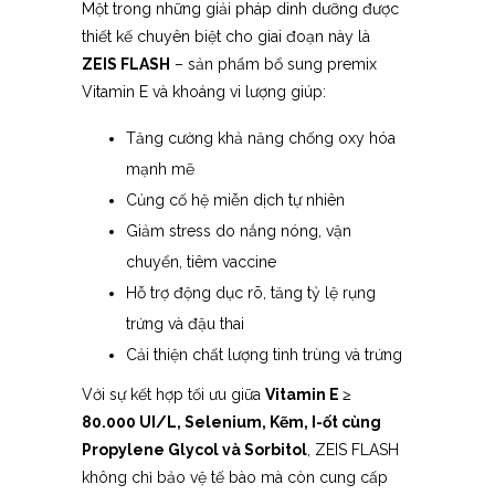
Một trong những giải pháp dinh dưỡng được
thiết kế chuyên biệt cho giai đoạn này là
ZEIS FLASH
– sản phẩm bổ sung premix
Vitamin E và khoáng vi lượng giúp:
Tăng cường khả năng chống oxy hóa
mạnh mẽ
Củng cố hệ miễn dịch tự nhiên
Giảm stress do nắng nóng, vận
chuyển, tiêm vaccine
Hỗ trợ động dục rõ, tăng tỷ lệ rụng
trứng và đậu thai
Cải thiện chất lượng tinh trùng và trứng
Với sự kết hợp tối ưu giữa
Vitamin E ≥
80.000 UI/L, Selenium, Kẽm, I-ốt cùng
Propylene Glycol và Sorbitol
, ZEIS FLASH
không chỉ bảo vệ tế bào mà còn cung cấp