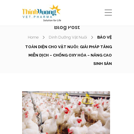
Blog Post
Home
Dinh Dưỡng Vật Nuôi
BẢO VỆ
TOÀN DIỆN CHO VẬT NUÔI: GIẢI PHÁP TĂNG
MIỄN DỊCH – CHỐNG OXY HÓA – NÂNG CAO
SINH SẢN