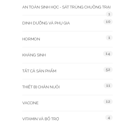
AN TOÀN SINH HỌC - SÁT TRÙNG CHUỒNG TRẠI
1
10
DINH DƯỠNG VÀ PHỤ GIA
1
HORMON
14
KHÁNG SINH
52
TẤT CẢ SẢN PHẨM
11
THIẾT BỊ CHĂN NUÔI
12
VACCINE
4
VITAMIN VÀ BỔ TRỢ